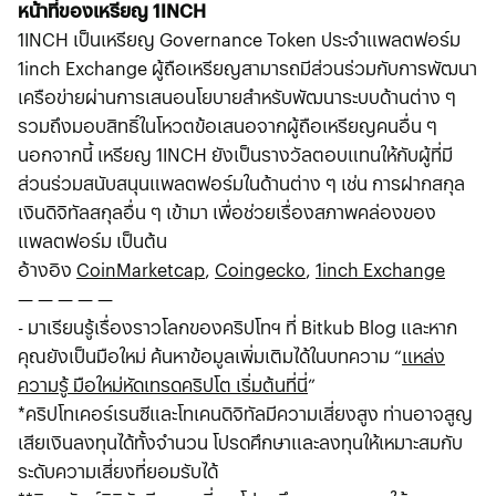
หน้าที่ของเหรียญ 1INCH
1INCH เป็นเหรียญ Governance Token ประจำแพลตฟอร์ม
1inch Exchange ผู้ถือเหรียญสามารถมีส่วนร่วมกับการพัฒนา
เครือข่ายผ่านการเสนอนโยบายสำหรับพัฒนาระบบด้านต่าง ๆ
รวมถึงมอบสิทธิ์ในโหวตข้อเสนอจากผู้ถือเหรียญคนอื่น ๆ
นอกจากนี้ เหรียญ 1INCH ยังเป็นรางวัลตอบแทนให้กับผู้ที่มี
ส่วนร่วมสนับสนุนแพลตฟอร์มในด้านต่าง ๆ เช่น การฝากสกุล
เงินดิจิทัลสกุลอื่น ๆ เข้ามา เพื่อช่วยเรื่องสภาพคล่องของ
แพลตฟอร์ม เป็นต้น
อ้างอิง
CoinMarketcap
,
Coingecko
,
1inch Exchange
— — — — —
- มาเรียนรู้เรื่องราวโลกของคริปโทฯ ที่ Bitkub Blog และหาก
คุณยังเป็นมือใหม่ ค้นหาข้อมูลเพิ่มเติมได้ในบทความ “
แหล่ง
ความรู้ มือใหม่หัดเทรดคริปโต เริ่มต้นที่นี่
”
*คริปโทเคอร์เรนซีและโทเคนดิจิทัลมีความเสี่ยงสูง ท่านอาจสูญ
เสียเงินลงทุนได้ทั้งจํานวน โปรดศึกษาและลงทุนให้เหมาะสมกับ
ระดับความเสี่ยงที่ยอมรับได้