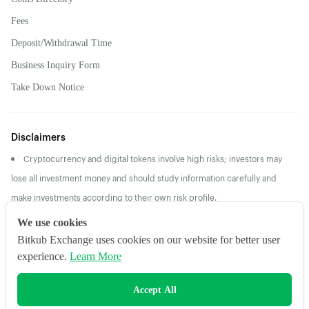
Fees
Deposit/Withdrawal Time
Business Inquiry Form
Take Down Notice
Disclaimers
Cryptocurrency and digital tokens involve high risks; investors may
lose all investment money and should study information carefully and
make investments according to their own risk profile.
Returns/Past Performance does not guarantee future
We use cookies
returns/performance
Bitkub Exchange uses cookies on our website for better user
experience.
Learn More
2026 Bitkub Online Co., Ltd. All Rights Reserved
Accept All