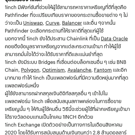
1inch มีฟังก์ชันที่ช่วยให้ผู้ใช้สามารถหาราคาเหรียญที่ดีที่สุดคือ
Pathfinder ที่จะเปรียบเทียบราคาของกระดานซื้อขายต่าง ๆ ไม่
ว่าจะเป็น
Uniswap
,
Curve
,
Balancer
และอื่น ๆจากนั้น
Pathfinder จะเลือกกระดานที่ให้ราคาดีที่สุดแก่ผู้ใช้
นอกจากนี้ 1inch ยังได้ประสาน Chainlink ที่เป็น
Data Oracle
คอยดึงข้อมูลราคาเหรียญจากแต่ละกระดานเข้ามา ทำให้ผู้ใช้
สามารถมั่นใจได้ว่าจะได้รับราคาที่ดีและแม่นยำที่สุด
1inch ยังมีระบบ Bridges ที่เชื่อมต่อบล็อกเชนอื่น ๆ เช่น BNB
Chain,
Polygon
,
Optimism
,
Avalanche
,
Fantom
และอีก
มากมาย ทำให้ 1inch เป็นแพลตฟอร์มที่มีความยืดหยุ่นมากที่สุด
แพลตฟอร์มหนึ่ง
ผู้ใช้ยังสามารถฝากสกุลเงินดิจิทัลสกุลอื่น ๆ เข้าไปใน
แพลตฟอร์ม 1inch เพื่อสนับสนุนสภาพคล่องในการซื้อขาย
เหรียญนั้น ๆ ให้กับผู้ใช้คนอื่น วิธีนี้จะช่วยผู้ใช้ที่ฝากเหรียญเข้ามา
ได้รางวัลตอบแทนเป็นโทเคน 1INCH อีกด้วย
1inch Exchange เปิดตัวอย่างเป็นทางการในเดือนสิงหาคม
2020 โดยได้รับการสนับสนุนด้านเงินทุนกว่า 2.8 ล้านดอลลาร์