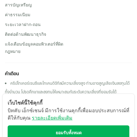
สารบัญเหรียญ
ค่าธรรมเนียม
ระยะเวลาฝาก-ถอน
ติดต่อด้านพัฒนาธุรกิจ
แจ้งเตือนข้อมูลคอมพิวเตอร์ที่ผิด
กฎหมาย
คำเตือน
คริปโทเคอร์เรนซีและโทเคนดิจิทัลมีความเสี่ยงสูง ท่านอาจสูญเสียเงินลงทุนได้
ทั้งจํานวน โปรดศึกษาและลงทุนให้เหมาะสมกับระดับความเสี่ยงที่ยอมรับได้
ผลตอบแทนของสินทรัพย์ดิจิทัลในอดีต หรือผลการดําเนินงานในอดีต มิได้เป็น
เว็บไซต์นี้ใช้คุกกี้
สิ่งยืนยันถึงผลตอบแทน ของสินทรัพย์ดิจิทัลหรือผลการดําเนินงานในอนาคต
บิทคับ เอ็กซ์เชนจ์ มีการใช้งานคุกกี้เพื่อมอบประสบการณ์ที่
ดีให้กับคุณ
รายละเอียดเพิ่มเติม
สงวนลิขสิทธิ์ 2569 บริษัท บิทคับ ออนไลน์ จำกัด
ยอมรับทั้งหมด