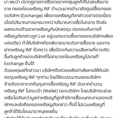
มา พบว่า ปรากฎรายการซื้อขายจากกลุ่มลูกค้าที่น่าสงสัยบาง
ราย ทยอยโอนเหรียญ INF จำนวนมากเข้ามายังศูนย์ซื้อขายขอ
งบริษัทฯ (Exchange) เพื่อขายเหรียญดังกล่าวอย่างต่อเนื่อง
เมื่อมีปริมาณการขายมากกว่าปริมาณการซื้อในตลาด จึงส่ง
ผลกระทบด้านราคาเหรียญกับนักลงทุน ประกอบกับการที่
เหรียญดังกล่าวถูก List อยู่บนกระดานซื้อขายของบริษัทฯเพียง
แห่งเดียว ทำให้บริษัทฯต้องพิจารณาระงับการซื้อขาย และการ
ฝากเหรียญ INF ชั่วคราว เพื่อป้องกันความเสียหายที่อาจเกิด
ขึ้นกับลูกค้าของบริษัทฯที่ไม่สามารถโอนเหรียญไปขายที่
Exchange อื่นได้
ด้วยเหตุผลที่กล่าวมา บริษัทฯจึงช่วยเหลือค่าเสียหายให้กับนัก
ลงทุนเหรียญ INF ทุกท่าน โดยใช้งบประมาณของบริษัทฯ
อ้างอิงราคาจากต้นทุนการซื้อเหรียญ INF นับจากจำนวน
เหรียญ INF ในกระเป๋า (Wallet) ของบริษัทฯ โดยบริษัทฯจะช่วย
เหลือไม่เกินกว่ามูลค่าเหรียญที่ลูกค้ามีการซื้อบนกระดานของบริ
ษัทฯและยังถือครองเหรียญดังกล่าว ทั้งนี้ ไม่รวมเหรียญที่
ลูกค้าได้รับโอนมาจากบุคคลอื่น