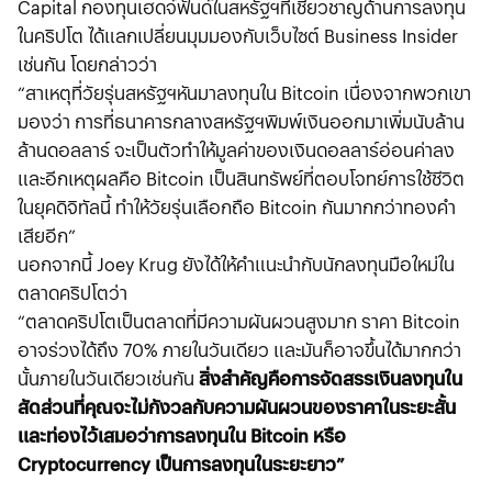
Capital กองทุนเฮดจ์ฟันด์ในสหรัฐฯที่เชี่ยวชาญด้านการลงทุน
ในคริปโต ได้แลกเปลี่ยนมุมมองกับเว็บไซต์ Business Insider
เช่นกัน โดยกล่าวว่า
“สาเหตุที่วัยรุ่นสหรัฐฯหันมาลงทุนใน Bitcoin เนื่องจากพวกเขา
มองว่า การที่ธนาคารกลางสหรัฐฯพิมพ์เงินออกมาเพิ่มนับล้าน
ล้านดอลลาร์ จะเป็นตัวทำให้มูลค่าของเงินดอลลาร์อ่อนค่าลง
และอีกเหตุผลคือ Bitcoin เป็นสินทรัพย์ที่ตอบโจทย์การใช้ชีวิต
ในยุคดิจิทัลนี้ ทำให้วัยรุ่นเลือกถือ Bitcoin กันมากกว่าทองคำ
เสียอีก”
นอกจากนี้ Joey Krug ยังได้ให้คำแนะนำกับนักลงทุนมือใหม่ใน
ตลาดคริปโตว่า
“ตลาดคริปโตเป็นตลาดที่มีความผันผวนสูงมาก ราคา Bitcoin
อาจร่วงได้ถึง 70% ภายในวันเดียว และมันก็อาจขึ้นได้มากกว่า
นั้นภายในวันเดียวเช่นกัน
สิ่งสำคัญคือการจัดสรรเงินลงทุนใน
สัดส่วนที่คุณจะไม่กังวลกับความผันผวนของราคาในระยะสั้น
และท่องไว้เสมอว่าการลงทุนใน Bitcoin หรือ
Cryptocurrency เป็นการลงทุนในระยะยาว”