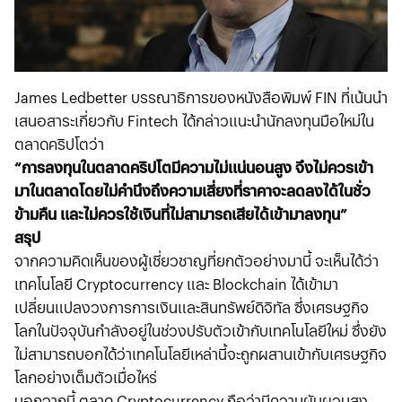
James
Ledbetter
บรรณาธิการของหนังสือพิมพ์
FIN
ที่เน้นนำ
เสนอสาระเกี่ยวกับ
Fintech
ได้กล่าวแนะนำนักลงทุนมือใหม่ใน
ตลาดคริปโตว่า
“การลงทุนในตลาดคริปโตมีความไม่แน่นอนสูง จึงไม่ควรเข้า
มาในตลาดโดยไม่คำนึงถึงความเสี่ยงที่ราคาจะลดลงได้ในชั่ว
ข้ามคืน และไม่ควรใช้เงินที่ไม่สามารถเสียได้เข้ามาลงทุน”
สรุป
จากความคิดเห็นของผู้เชี่ยวชาญที่ยกตัวอย่างมานี้ จะเห็นได้ว่า
เทคโนโลยี Cryptocurrency และ Blockchain ได้เข้ามา
เปลี่ยนแปลงวงการการเงินและสินทรัพย์ดิจิทัล ซึ่งเศรษฐกิจ
โลกในปัจจุบันกำลังอยู่ในช่วงปรับตัวเข้ากับเทคโนโลยีใหม่ ซึ่งยัง
ไม่สามารถบอกได้ว่าเทคโนโลยีเหล่านี้จะถูกผสานเข้ากับเศรษฐกิจ
โลกอย่างเต็มตัวเมื่อไหร่
นอกจากนี้ ตลาด Cryptocurrency ถือว่ามีความผันผวนสูง