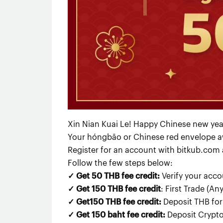
Xin Nian Kuai Le! Happy Chinese new yea
Your hóngbāo or Chinese red envelope awai
Register for an account with bitkub.com 
Follow the few steps below:
✓ Get 50 THB fee credit:
Verify your acco
✓ Get 150 THB fee credit
: First Trade (An
✓ Get150 THB fee credit:
Deposit THB for 
✓ Get 150 baht fee credit:
Deposit Crypto 