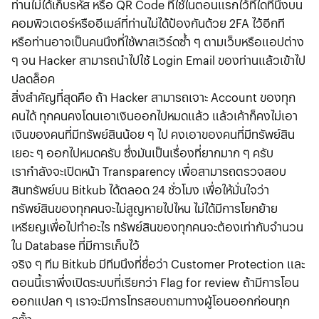
ท่านไม่ได้เก็บรหัส หรือ QR Code ที่ใช้ในตอนแรกไว้ที่ใดที่นึงบน
คอมพิวเตอร์หรืออีเมล์ที่ท่านไม่ได้ป้องกันด้วย 2FA ไว้อีกที
หรือท่านอาจเป็นคนนึงที่ใช้พาสเวิร์ดซ้ำ ๆ ตามเว็บหรือแอปต่าง
ๆ จน Hacker สามารถนำไปใช้ Login Email ของท่านแล้วเข้าไป
ปลดล็อค
สิ่งสำคัญที่สุดคือ ถ้า Hacker สามารถเจาะ Account ของทุก
คนได้ ทุกคนคงโดนเอาเงินออกไปหมดแล้ว แล้วเค้าก็คงไม่เอา
เงินของคนที่มีทรัพย์สินน้อย ๆ ไป คงเอาของคนที่มีทรัพย์สิน
เยอะ ๆ ออกไปหมดครับ ซึ่งมันเป็นเรื่องที่ยากมาก ๆ ครับ
เรากำลังจะเปิดหน้า Transparency เพื่อสามารถตรวจสอบ
สินทรัพย์บน Bitkub ได้ตลอด 24 ชั่วโมง เพื่อให้มั่นใจว่า
ทรัพย์สินของทุกคนจะไม่สูญหายไปไหน ไม่ได้มีการโยกย้าย
เหรียญเพื่อไปทำอะไร ทรัพย์สินของทุกคนจะต้องเท่ากับจำนวน
ใน Database ที่มีการเก็บไว้
จริง ๆ ทีม Bitkub มีทีมนึงที่ชื่อว่า Customer Protection และ
ตอนนี้เราพึ่งเปิดระบบที่เรียกว่า Flag for review ถ้ามีการโอน
ออกแปลก ๆ เราจะมีการโทรสอบถามทางผู้โอนออกก่อนทุก