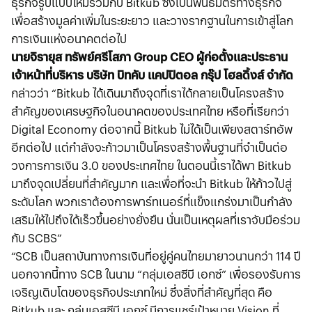
ธุรกิจรูปแบบใหม่ร่วมกับ Bitkub ซึ่งเป็นพันธมิตรทางธุรกิจ
เพื่อสร้างมูลค่าเพิ่มในระยะยาว และวางรากฐานในการเข้าสู่โลก
การเงินแห่งอนาคตต่อไป
นายจิรายุส ทรัพย์ศรีโสภา Group CEO ผู้ก่อตั้งและประธาน
เจ้าหน้าที่บริหาร บริษัท บิทคับ แคปปิตอล กรุ๊ป โฮลดิ้งส์ จำกัด
กล่าวว่า “Bitkub ได้เดินมาถึงจุดที่เราได้กลายเป็นโครงสร้าง
สำคัญของเศรษฐกิจในอนาคตของประเทศไทย หรือที่เรียกว่า
Digital Economy ต่อจากนี้ Bitkub ไม่ได้เป็นเพียงสตาร์ทอัพ
อีกต่อไป แต่กำลังจะก้าวมาเป็นโครงสร้างพื้นฐานที่จำเป็นต่อ
วงการการเงิน 3.0 ของประเทศไทย ในตอนนี้เราได้พา Bitkub
มาถึงจุดเปลี่ยนที่สำคัญมาก และเพื่อที่จะนำ Bitkub ให้ก้าวไปสู่
ระดับโลก พวกเราต้องการพาร์ทเนอร์ที่แข็งแกร่งมาเป็นกำลัง
เสริมให้ไปถึงได้เร็วขึ้นอย่างยั่งยืน นั่นเป็นเหตุผลที่เราจับมือร่วม
กับ SCBS”
“SCB เป็นสถาบันทางการเงินที่อยู่คู่คนไทยมายาวนานกว่า 114 ปี
นอกจากนี้ทาง SCB ในนาม “กลุ่มเอสซีบี เอกซ์” เพื่อรองรับการ
เจริญเติบโตของธุรกิจประเภทใหม่ ซึ่งสิ่งที่สำคัญที่สุด คือ
Bitkub และ กลุ่มเอสซีบี เอกซ์ มีการแชร์เป้าหมาย Vision ที่