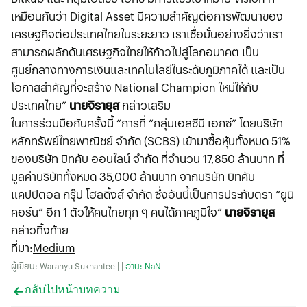
เหมือนกันว่า Digital Asset มีความสำคัญต่อการพัฒนาของ
เศรษฐกิจต่อประเทศไทยในระยะยาว เราเชื่อมั่นอย่างยิ่งว่าเรา
สามารถผลักดันเศรษฐกิจไทยให้ก้าวไปสู่โลกอนาคต เป็น
ศูนย์กลางทางการเงินและเทคโนโลยีในระดับภูมิภาคได้ และเป็น
โอกาสสำคัญที่จะสร้าง National Champion ใหม่ให้กับ
ประเทศไทย”
นายจิรายุส
กล่าวเสริม
ในการร่วมมือกันครั้งนี้ “การที่ “กลุ่มเอสซีบี เอกซ์” โดยบริษัท
หลักทรัพย์ไทยพาณิชย์ จำกัด (SCBS) เข้ามาซื้อหุ้นทั้งหมด 51%
ของบริษัท บิทคับ ออนไลน์ จำกัด ที่จำนวน 17,850 ล้านบาท ที่
มูลค่าบริษัททั้งหมด 35,000 ล้านบาท จากบริษัท บิทคับ
แคปปิตอล กรุ๊ป โฮลดิ้งส์ จำกัด ซึ่งอันนี้เป็นการประทับตรา “ยูนิ
คอร์น” อีก 1 ตัวให้คนไทยทุก ๆ คนได้ภาคภูมิใจ”
นายจิรายุส
กล่าวทิ้งท้าย
ที่มา
:
Medium
ผู้เขียน: Waranyu Suknantee | |
อ่าน: NaN
กลับไปหน้าบทความ