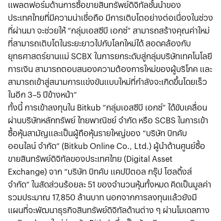
แพลตฟอร์มด้านการซื้อขายสินทรัพย์ดิจิทัลชั้นนำของ
ประเทศไทยที่มีความน่าเชื่อถือ มีการเติบโตอย่างต่อเนื่องในช่วง
ที่ผ่านมา จะช่วยให้ “กลุ่มเอสซีบี เอกซ์” สามารถสร้างคุณค่าใหม่
ที่สามารถเติบโตในระยะยาวไปกับโลกใหม่ได้ สอดคล้องกับ
ยุทธศาสตร์ยานแม่ SCBX ในการยกระดับสู่กลุ่มบริษัทเทคโนโลยี
การเงิน สามารถตอบสนองความต้องการใหม่ของผู้บริโภค และ
สามารถเข้าสู่สนามการแข่งขันแบบใหม่ที่กำลังจะเกิดขึ้นโดยเร็ว
ในอีก 3–5 ปีข้างหน้า”
ทั้งนี้ การเข้าลงทุนใน Bitkub “กลุ่มเอสซีบี เอกซ์” ได้ขับเคลื่อน
ผ่านบริษัทหลักทรัพย์ ไทยพาณิชย์ จำกัด หรือ SCBS ในการเข้า
ซื้อหุ้นสามัญและเป็นผู้ถือหุ้นรายใหญ่ของ “บริษัท บิทคับ
ออนไลน์ จำกัด” (Bitkub Online Co., Ltd.) ผู้นำด้านศูนย์ซื้อ
ขายสินทรัพย์ดิจิทัลของประเทศไทย (Digital Asset
Exchange) จาก “บริษัท บิทคับ แคปปิตอล กรุ๊ป โฮลดิ้งส์
จำกัด” ในสัดส่วนร้อยละ 51 ของจำนวนหุ้นทั้งหมด คิดเป็นมูลค่า
รวมประมาณ 17,850 ล้านบาท นอกจากการลงทุนแล้วยังมี
แผนที่จะพัฒนาธุรกิจสินทรัพย์ดิจิทัลด้านต่าง ๆ ผ่านโมเดลทาง