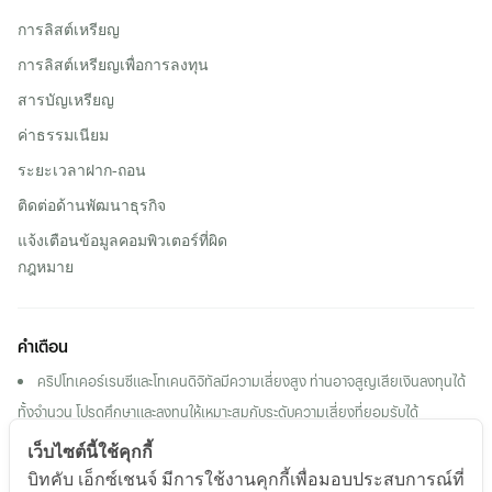
การลิสต์เหรียญ
การลิสต์เหรียญเพื่อการลงทุน
สารบัญเหรียญ
ค่าธรรมเนียม
ระยะเวลาฝาก-ถอน
ติดต่อด้านพัฒนาธุรกิจ
แจ้งเตือนข้อมูลคอมพิวเตอร์ที่ผิด
กฎหมาย
คำเตือน
คริปโทเคอร์เรนซีและโทเคนดิจิทัลมีความเสี่ยงสูง ท่านอาจสูญเสียเงินลงทุนได้
ทั้งจํานวน โปรดศึกษาและลงทุนให้เหมาะสมกับระดับความเสี่ยงที่ยอมรับได้
ผลตอบแทนของสินทรัพย์ดิจิทัลในอดีต หรือผลการดําเนินงานในอดีต มิได้เป็น
เว็บไซต์นี้ใช้คุกกี้
สิ่งยืนยันถึงผลตอบแทน ของสินทรัพย์ดิจิทัลหรือผลการดําเนินงานในอนาคต
บิทคับ เอ็กซ์เชนจ์ มีการใช้งานคุกกี้เพื่อมอบประสบการณ์ที่