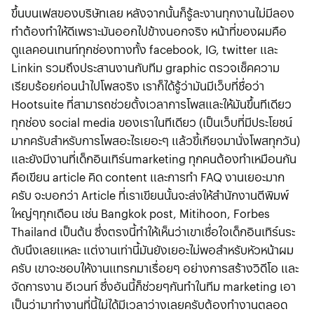
ขึ้นบนเฟสของบริษัทเลย หลังจากนั้นก็รู้ละงานทุกงานไม่มีลอง
ทำต้องทำให้ดีเพราะมันออกไปข้างนอกจริง หน้าที่ของผมคือ
ดูแลคอนเทนท์ทุกช่องทางทั้ง facebook, IG, twitter และ
Linkin รวมถึงประสานงานกับทีม graphic ตรวจเช็คความ
เรียบร้อยก่อนนำไปโพสจริง เราก็ได้รู้ว่ามันมีเว็บที่ชื่อว่า
Hootsuite ที่สามารถช่วยตั้งเวลาการโพสและให้มันขึ้นทีเดียว
ทุกช่อง social media ของเราในทีเดียว (เป็นเว็บที่มีประโยชน์
มากครับสำหรับการโพสอะไรเยอะๆ แล้วขี้เกียจมานั่งโพสทุกวัน)
และยังมีงานที่เด็กอินเทิร์นmarketing ทุกคนต้องทำเหมือนกัน
คือเขียน article คิด content และการทำ FAQ งานเยอะมาก
ครับ จะบอกว่า Article ที่เราเขียนนั้นจะส่งให้สำนักงานตีพิมพ์
ใหญ่ๆทุกเดือน เช่น Bangkok post, Mitihoon, Forbes
Thailand เป็นต้น ซึ่งตรงนี้ทำให้เห็นว่าเขาเชื่อใจเด็กอินเทิร์นระ
ดับนึงเลยแหละ แต่งานเท่านี้มันยังเยอะไม่พอสำหรับหัวหน้าผม
ครับ เขาจะชอบให้งานแทรกมาเรื่อยๆ อย่างการสร้างวิดีโอ และ
จัดการงาน อีเวนท์ ซึ่งอันนี้ก็ช่วยๆกันทำในทีม marketing เอา
เป็นว่ามาทำงานที่นี้ไม่ได้มีเวลาว่างเลยครับต้องทำงานตลอด