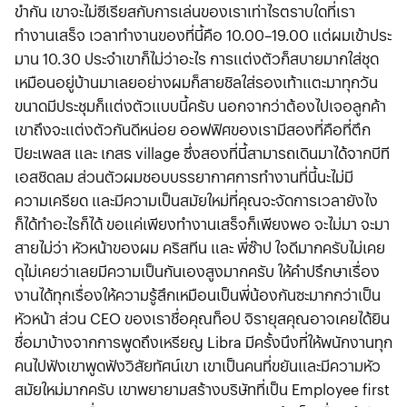
ขำกัน เขาจะไม่ซีเรียสกับการเล่นของเราเท่าไรตราบใดที่เรา
ทำงานเสร็จ เวลาทำงานของที่นี้คือ 10.00–19.00 แต่ผมเข้าประ
มาน 10.30 ประจำเขาก็ไม่ว่าอะไร การแต่งตัวก็สบายมากใส่ชุด
เหมือนอยู่บ้านมาเลยอย่างผมก็สายชิลใส่รองเท้าแตะมาทุกวัน
ขนาดมีประชุมก็แต่งตัวแบบนี้ครับ นอกจากว่าต้องไปเจอลูกค้า
เขาถึงจะแต่งตัวกันดีหน่อย ออฟฟิศของเรามีสองที่คือที่ตึก
ปิยะเพลส และ เกสร village ซึ่งสองที่นี้สามารถเดินมาได้จากบีที
เอสชิดลม ส่วนตัวผมชอบบรรยากาศการทำงานที่นี้นะไม่มี
ความเครียด และมีความเป็นสมัยใหม่ที่คุณจะจัดการเวลายังไง
ก็ได้ทำอะไรก็ได้ ขอแค่เพียงทำงานเสร็จก็เพียงพอ จะไม่มา จะมา
สายไม่ว่า หัวหน้าของผม คริสทีน และ พี่ซ๊าป ใจดีมากครับไม่เคย
ดุไม่เคยว่าเลยมีความเป็นกันเองสูงมากครับ ให้คำปรึกษาเรื่อง
งานได้ทุกเรื่องให้ความรู้สึกเหมือนเป็นพี่น้องกันซะมากกว่าเป็น
หัวหน้า ส่วน CEO ของเราชื่อคุณท็อป จิรายุสคุณอาจเคยได้ยิน
ชื่อมาบ้างจากการพูดถึงเหรียญ Libra มีครั้งนึงที่ให้พนักงานทุก
คนไปฟังเขาพูดฟังวิสัยทัศน์เขา เขาเป็นคนที่ขยันและมีความหัว
สมัยใหม่มากครับ เขาพยายามสร้างบริษัทที่เป็น Employee first