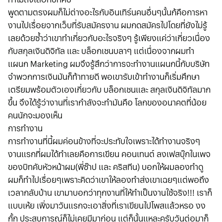
พูดตามตรงผมก็ไม่ต่างอะไรกับอินเทิร์นคนอื่นๆนั้นก้คือการหา
งานไปเรื่อยจากเว็บที่รับสมัครงาน ผมกดสมัครไปโดยที่ยังไม่รู้
เลยด้วยซ้ำว่าเขาทำเกี่ยวกับอะไรจริงๆ รู้เพียงแค่ว่าเกี่ยวเนื่อง
กับสกุลเงินดิจิทัล และ บล็อกเชนบลาๆ แต่เนื่องจากผมทำ
แผนก Marketing ผมจึงรู้สึกว่าการจะทำงานแผนกนี้กับบริษัท
จำพวกการเงินมันก็ท้าทายดี พอเขารับเข้าทำงานก็เริ่มศึกษา
เตรียมพร้อมตัวเองเกี่ยวกับ บล็อกเชนและ สกุลเงินดิจิทัลมาก
ขึ้น จึงได้รู้ว่างานที่เรากำลังจะทำมันคือ โลกของอนาคตที่น้อย
คนนักจะมองเห็น
การทำงาน
การทำงานที่นี้ผมค่อนข้างที่จะประทับใจเพราะได้ทำงานจริงๆ
งานแรกที่ผมได้ทำเลยคือการเขียน คอนเทนต์ ลงเฟสบุ๊กในเพจ
ของบิทคับหัวหน้าผม(พี่ซ๊าป และ คริสทีน) บอกให้ผมลองทำดู
ผมก็ทำไปเรื่อยๆเพราะคิดว่าเขาให้ลองทำส่งเขาเฉยๆแต่พอถึง
เวลากลับบ้าน เขามาบอกว่าทุกงานที่ให้ทำเป็นงานใช้จริง!!! เราก็
แบบเห้ย เพิ่งมาวันแรกจะเอาสิ่งที่เราเขียนไปโพสแล้วหรอ งง
กั้ก ประสบการณ์ก็ไม่เคยมีมาก่อน แต่ก็นั้นแหละครับวันต่อมาก็