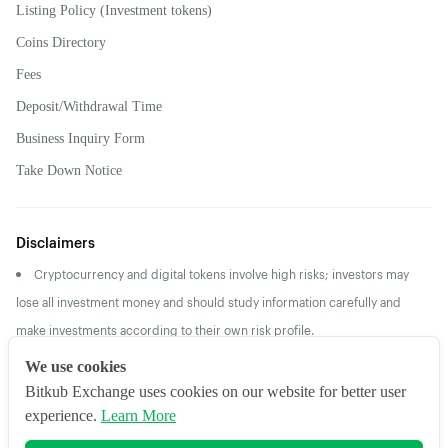
Listing Policy (Investment tokens)
Coins Directory
Fees
Deposit/Withdrawal Time
Business Inquiry Form
Take Down Notice
Disclaimers
Cryptocurrency and digital tokens involve high risks; investors may
lose all investment money and should study information carefully and
make investments according to their own risk profile.
Returns/Past Performance does not guarantee future
We use cookies
returns/performance
Bitkub Exchange uses cookies on our website for better user
experience.
Learn More
2026 Bitkub Online Co., Ltd. All Rights Reserved