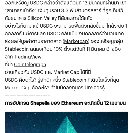
ออกเหรียญ USDC กล่าวว่าตั้งแต่วันที่ 13 มีนาคมที่ผ่านมา เขา
“สามารถเข้าถึง” เงินทุนรวม 3.3 พันล้านดอลลาร์ ที่ถูกเก็บไว้
กับธนาคาร Silicon Valley ที่ล้มละลายได้แล้ว
อย่างไรก็ตาม แม้ USDC จะสามารถฟื้นตัวกลับขึ้นมาใกล้ระดับ 1
ดอลลาร์ แต่การแลก USDC กลับเป็นเงินดอลลาร์จำนวนมาก
ส่งผลให้มูลค่าตามราคาตลาด (
Marketcap
) ของเหรียญกลุ่ม
Stablecoin ลดลงเกือบ 10% ตั้งแต่วันที่ 11 มีนาคม อ้างอิง
จาก TradingView
ที่มา
Cointelegraph
อ่านเกี่ยวกับ USDC และ Market Cap ได้ที่นี่
USDC คืออะไร? รู้จักอีกหนึ่ง Stablecoin ที่เติบโตเร็วที่สุด
Market Cap คืออะไร? ทำไมนักลงทุนคริปโทฯควรรู้
===================
การอัปเกรด Shapella ของ Ethereum จะเกิดขึ้น 12 เมษายน