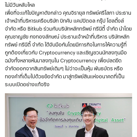
ไม่มีวันหลับไหล
เพื่อที่จะแก้ไขปัญหาดังกล่าว คุณจิรายุส ทรัพย์ศรีโสภา ประธาน
เจ้าหน้าที่บริหารเครือบริษัท บิทคับ แคปปิตอล กรุ๊ป โฮลดิ้งส์
จำกัด หรือ Bitkub ร่วมกับบริษัทหลักทรัพย์ ทรีนีตี้ จำกัด นำโดย
คุณชาญชัย กงทองลักษณ์ ประธานเจ้าหน้าที่บริหาร บริษัทหลัก
ทรัพย์ ทรีนีตี้ จำกัด ได้จับมือกันโดยมีภารกิจในการให้ความรู้ที่
ถูกต้องเกี่ยวกับ Cryptocurrency และเชิญชวนนักลงทุนมือ
ฉมังทั้งหลายหันมาลงทุนใน Cryptocurrency เพื่อปลดขีด
จำกัดออกจากสินทรัพย์เดิมๆ ไม่ว่าจะเป็นหุ้น พันธบัตร หรือ
ทองคำที่เต็มไปด้วยข้อจำกัด มาสู่ทรัพย์สินแห่งอนาคตที่เป็น
ระบบเปิดอย่างแท้จริง