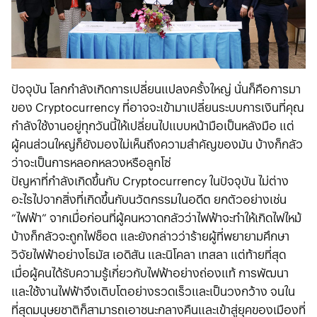
ปัจจุบัน โลกกำลังเกิดการเปลี่ยนแปลงครั้งใหญ่ นั่นก็คือการมา
ของ Cryptocurrency ที่อาจจะเข้ามาเปลี่ยนระบบการเงินที่คุณ
กำลังใช้งานอยู่ทุกวันนี้ให้เปลี่ยนไปแบบหน้ามือเป็นหลังมือ แต่
ผู้คนส่วนใหญ่ก็ยังมองไม่เห็นถึงความสำคัญของมัน บ้างก็กลัว
ว่าจะเป็นการหลอกหลวงหรือลูกโซ่
ปัญหาที่กำลังเกิดขึ้นกับ Cryptocurrency ในปัจจุบัน ไม่ต่าง
อะไรไปจากสิ่งที่เกิดขึ้นกับนวัตกรรมในอดีต ยกตัวอย่างเช่น
“ไฟฟ้า” จากเมื่อก่อนที่ผู้คนหวาดกลัวว่าไฟฟ้าจะทำให้เกิดไฟไหม้
บ้างก็กลัวจะถูกไฟช็อต และยังกล่าวว่าร้ายผู้ที่พยายามศึกษา
วิจัยไฟฟ้าอย่างโธมัส เอดิสัน และนิโคลา เทสลา แต่ท้ายที่สุด
เมื่อผู้คนได้รับความรู้เกี่ยวกับไฟฟ้าอย่างถ่องแท้ การพัฒนา
และใช้งานไฟฟ้าจึงเติบโตอย่างรวดเร็วและเป็นวงกว้าง จนใน
ที่สุดมนุษยชาติก็สามารถเอาชนะกลางคืนและเข้าสู่ยุคของเมืองที่