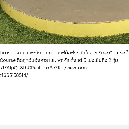
้ามาร่วมงาน และหวังว่าทุกท่านจะได้อะไรกลับไปจาก Free Course ในค
Course ติดทุกวันอังคาร และ พฤหัส ตั้งแต่ 5 โมงเย็นถึง 2 ทุ่ม
…/1FAIpQLSfbCRaliLidxr9cZR…/viewform
24665158514/