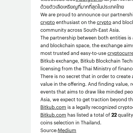
ด้วยตัวเลือเหรียญที่มากที่สุดในประเทศไทย
We are proud to announce our partnership
crypto
enthusiast on the
crypto
and block
community across South-East Asia.
The partnership between both entities is
and blockchain space, the exchange aim
most trusted and easy-to-use
cryptocurr
Bitkub exchange, Bitkub Blockchain Techn
licensing from the Thai Ministry of finan
There is no secret that in order to creat
value in the offering. And finding value,
events that aims to draw like minded p
Asia, we expect to get traction beyond th
Bitkub.com
is a legally recognized crypt
Bitkub.com
has listed a total of
22
qualit
coins selection in Thailand.
Source
:
Medium