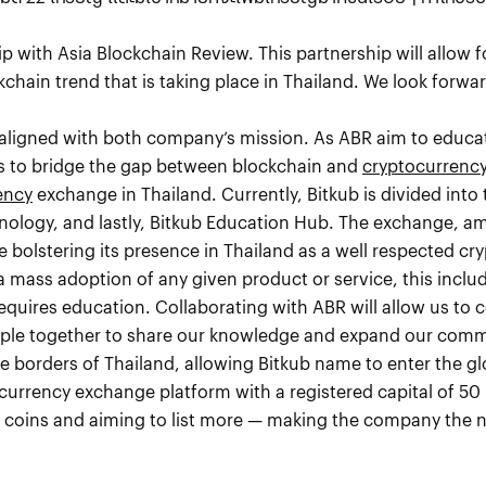
 with Asia Blockchain Review. This partnership will allow 
chain trend that is taking place in Thailand. We look forwa
 aligned with both company’s mission. As ABR aim to educa
s to bridge the gap between blockchain and
cryptocurrenc
ency
exchange in Thailand. Currently, Bitkub is divided into
ology, and lastly, Bitkub Education Hub. The exchange, am
ce bolstering its presence in Thailand as a well respected c
e a mass adoption of any given product or service, this inc
 requires education. Collaborating with ABR will allow us 
eople together to share our knowledge and expand our com
e borders of Thailand, allowing Bitkub name to enter the gl
ocurrency exchange platform with a registered capital of 50 
y coins and aiming to list more — making the company the