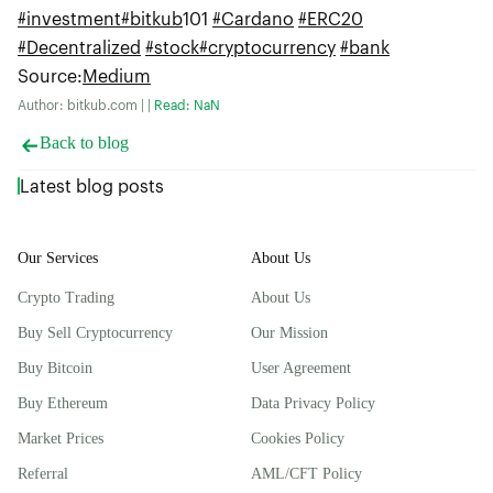
#investment
#bitkub
101
#Cardano
#ERC20
#Decentralized
#stock
#cryptocurrency
#bank
Source
:
Medium
Author: bitkub.com | |
Read: NaN
Back to blog
Latest blog posts
Our Services
About Us
Crypto Trading
About Us
Buy Sell Cryptocurrency
Our Mission
Buy Bitcoin
User Agreement
Buy Ethereum
Data Privacy Policy
Market Prices
Cookies Policy
Referral
AML/CFT Policy