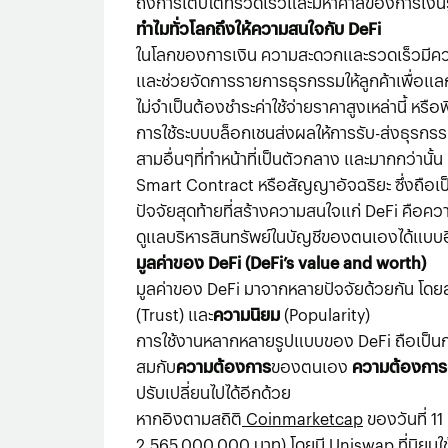
ถึงการเติบโตที่รวดเร็วและมหาศาลของการเงินรูป
ทำไมทั่วโลกถึงให้ความสนใจกับ DeFi
ในโลกของการเงิน ความสะดวกและรวดเร็วมีความสำ
และช่วยจัดการรายการธุรกรรมให้ลูกค้าเพื่อแลก
ไม่จำเป็นต้องชำระค่าใช้จ่ายราคาสูงเหล่านี้ 
การใช้ระบบบล็อกเชนส่งผลให้การรับ-ส่งธุรกรร
สามอื่นๆที่ทำหน้าที่เป็นตัวกลาง และมากกว่านั
Smart Contract หรือสัญญาอัจฉริยะ ซึ่งถือเ
ปัจจัยสุดท้ายที่สร้างความสนใจแก่ DeFi คือ
ดูแลบริหารสินทรัพย์ในบัญชีของตนเองได้แบบอิส
มูลค่าของ DeFi (DeFi’s value and worth)
มูลค่าของ DeFi มาจากหลายปัจจัยด้วยกัน โ
(Trust) และ
ความนิยม
(Popularity)
การใช้งานหลากหลายรูปแบบของ DeFi ถือเป็นการเ
สมกับ
ความต้องการ
ของตนเอง
ความต้องการ
ปรับเปลี่ยนไปได้อีกด้วย
หากอิงตามสถิติ
Coinmarketcap
ของวันที่ 1
2,565,000,000 บาท) โดยมี Uniswap ที่นิยมใช้งา