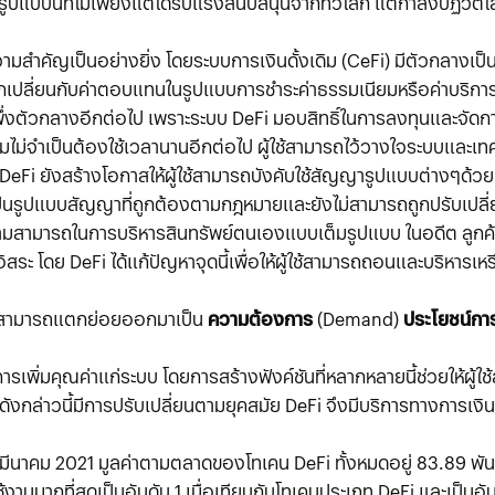
แบบนี้ที่ไม่เพียงแต่ได้รับแรงสนับสนุนจากทั่วโลก แต่กำลังปฏิวัติโ
คัญเป็นอย่างยิ่ง โดยระบบการเงินดั้งเดิม (CeFi) มีตัวกลางเป็นสถา
เปลี่ยนกับค่าตอบแทนในรูปแบบการชำระค่าธรรมเนียมหรือค่าบริการรูป
หรือพึ่งตัวกลางอีกต่อไป เพราะระบบ DeFi มอบสิทธิ์ในการลงทุนและจั
มไม่จำเป็นต้องใช้เวลานานอีกต่อไป ผู้ใช้สามารถไว้วางใจระบบและเ
้น DeFi ยังสร้างโอกาสให้ผู้ใช้สามารถบังคับใช้สัญญารูปแบบต่างๆด้ว
ป็นรูปแบบสัญญาที่ถูกต้องตามกฎหมายและยังไม่สามารถถูกปรับเปลี่ย
ความสามารถในการบริหารสินทรัพย์ตนเองแบบเต็มรูปแบบ ในอดีต ลูกค
ระ โดย DeFi ได้แก้ปัญหาจุดนี้เพื่อให้ผู้ใช้สามารถถอนและบริหารเ
ดยสามารถแตกย่อยออกมาเป็น
ความต้องการ
(Demand)
ประโยชน์กา
พิ่มคุณค่า​แก่ระบบ โดยการสร้างฟังค์ชันที่หลากหลายนี้ช่วยให้ผู้
ดังกล่าวนี้มีการปรับเปลี่ยนตามยุคสมัย DeFi จึงมีบริการทางการเ
1 มีนาคม 2021 มูลค่าตามตลาดของโทเคน DeFi ทั้งหมดอยู่ 83.89 พ
นมากที่สุดเป็นอันดับ 1 เมื่อเทียบกับโทเคนประเภท DeFi และเป็นอันดั