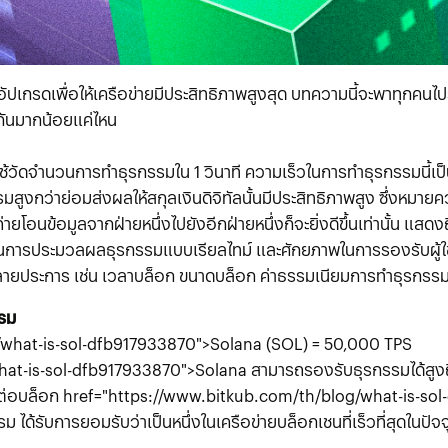
งอัปเกรดเพื่อให้เครือข่ายมีประสิทธิภาพสูงสุด บทความนี้จะพาทุกคน
กันมากน้อยแค่ไหน
ใช้วัดจำนวนการทำธุรกรรมใน 1 วินาที ความเร็วในการทำธุรกรรมนี้เป
รรมสูงกว่าย่อมส่งผลให้สกุลเงินดิจิทัลนั้นมีประสิทธิภาพสูง ซึ่งหม
ายโอนข้อมูลจากฝ่ายหนึ่งไปยังอีกฝ่ายหนึ่งก็จะยิ่งดีขึ้นเท่านั้น 
ยในการประมวลผลธุรกรรมแบบเรียลไทม์ และศักยภาพในการรองรับผู้ใ
ัยหลายประการ เช่น เวลาบล็อก ขนาดบล็อก ค่าธรรมเนียมการทำธุรกร
รม
/what-is-sol-dfb917933870">Solana
(SOL)
=
50,000
TPS
hat-is-sol-dfb917933870">Solana
สามารถรองรับธุรกรรมได้สูง
ีต่อบล็อก
href="https://www.bitkub.com/th/blog/what-is-so
รรม
ได้รับการยอมรับว่าเป็นหนึ่งในเครือข่ายบล็อกเชนที่เร็วที่สุดในปัจจ