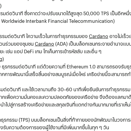
)
มต่อวินาที ซึ่งคาดว่าจะปรับขนาดได้สูงสุด 50,000 TPS เป็นอีกห
or Worldwide Interbank Financial Telecommunication)
รรมต่อวินาที ใความเร็วในการทำธุรกรรมของ
Cardano
อาจไม่เร็วเ
่วนร่วมของชุมชน
Cardano
(ADA) เป็นบล็อกเชนกระจายอำนาจแบบ 
ยะ เช่น แอป DeFi เกม โทเค็นการเข้ารหัสลับ และอื่น ๆ
g)
กรรมต่อวินาที แต่ด้วยความที่ Ethereum 1.0 สามารถรองรับธุรกรรม
กการพัฒนานี้เสร็จสิ้นอย่างสมบูรณ์เมื่อไหร่ เครือข่ายนี้จะสามารถ
ต่อวินาที และใช้เวลานานถึง 30–60 นาทีเพื่อยืนยันการทำธุรกรรม
ากเพื่อความมั่นคงและความปลอดภัยของเครือข่าย จึงต้องแลกมาด้ว
จึงนำไปสู่การสร้างเครือข่ายและสกุลเงินที่แตกต่างกันมากมายที่เราเห็
ธุรกรรม (TPS) บนบล็อกเชนเป็นสิ่งที่ท้าทายของนักพัฒนาในวงการสิน
รับความต้องการของผู้ใช้งานที่มีเพิ่มมากขึ้นในทุก ๆ วัน