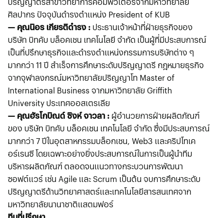
ปริญญาตรีสาขาวิทยาการคอมพิวเตอร์จากมหาวิทยาลัย
ศิลปากร ปัจจุบันดำรงตำแหน่ง President of KUB
— คุณนิอร เกียรติดำรง :
ประธานเจ้าหน้าที่ฝ่ายธุรกิจของ
บริษัท บิทคับ บล็อคเชน เทคโนโลยี จำกัด เป็นผู้ที่มีประสบการณ์
เป็นที่ปรึกษาธุรกิจและดำรงตำแหน่งกรรมการบริษัทต่าง ๆ
มากกว่า 11 ปี สำเร็จการศึกษาระดับปริญญาตรี กฎหมายธุรกิจ
จากจุฬาลงกรณ์มหาวิทยาลัยปริญญาโท Master of
International Business จากมหาวิทยาลัย Griffith
University ประเทศออสเตรเลีย
— คุณฮัรโกบิณด์ ซิงห์ จาวลา :
ผู้อำนวยการฝ่ายผลิตภัณฑ์
ของ บริษัท บิทคับ บล็อคเชน เทคโนโลยี จำกัด ซึ่งมีประสบการณ์
มากกว่า 7 ปีในอุตสาหกรรมบล็อกเชน, Web3 และคริปโทเค
อร์เรนซี โดยเฉพาะอย่างยิ่งประสบการณ์ในการเป็นผู้นำทีม
บริหารผลิตภัณฑ์ ตลอดจนแนวทางกระบวนการพัฒนา
ซอฟต์แวร์ เช่น Agile และ Scrum เป็นต้น จบการศึกษาระดับ
ปริญญาตรีด้านวิทยาศาสตร์และเทคโนโลยีสารสนเทศจาก
มหาวิทยาลัยนานาชาติแสตมฟอร์
ทีมที่ปรึกษา