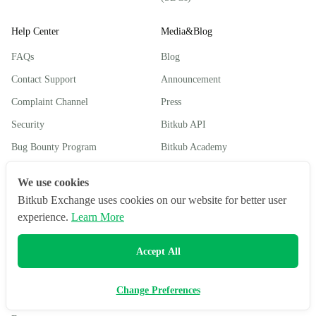
Help Center
Media&Blog
FAQs
Blog
Contact Support
Announcement
Complaint Channel
Press
Security
Bitkub API
Bug Bounty Program
Bitkub Academy
More
We use cookies
Bitkub Exchange uses cookies on our website for better user
Contact Us
experience.
Learn More
Careers
Accept All
Listing Policy
Listing Policy (Investment tokens)
Change Preferences
Coins Directory