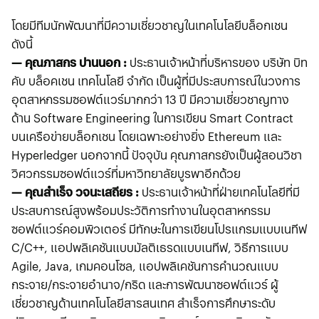
โดยมีทีมนักพัฒนาที่มีความเชี่ยวชาญในเทคโนโลยีบล็อกเชน
ดังนี้
— คุณภาสกร ปานนอก :
ประธานเจ้าหน้าที่บริหารของ บริษัท บิท
คับ บล็อคเชน เทคโนโลยี จำกัด เป็นผู้ที่มีประสบการณ์ในวงการ
อุตสาหกรรมซอฟต์แวร์มากกว่า 13 ปี มีความเชี่ยวชาญทาง
ด้าน Software Engineering ในการเขียน Smart Contract
บนเครือข่ายบล็อกเชน โดยเฉพาะอย่างยิ่ง Ethereum และ
Hyperledger นอกจากนี้ ปัจจุบัน คุณภาสกรยังเป็นผู้สอนวิชา
วิศวกรรมซอฟต์แวร์ที่มหาวิทยาลัยบูรพาอีกด้วย
— คุณสำเร็จ วจนะเสถียร :
ประธานเจ้าหน้าที่ฝ่ายเทคโนโลยีที่มี
ประสบการณ์สูงพร้อมประวัติการทำงานในอุตสาหกรรม
ซอฟต์แวร์คอมพิวเตอร์ มีทักษะในการเขียนโปรแกรมแบบเนทีฟ
C/C++, แอปพลิเคชันแบบมัลติเธรดแบบเนทีฟ, วิธีการแบบ
Agile, Java, เกมคอนโซล, แอปพลิเคชันการคำนวณแบบ
กระจาย/กระจายอำนาจ/กริด และการพัฒนาซอฟต์แวร์ ผู้
เชี่ยวชาญด้านเทคโนโลยีสารสนเทศ สำเร็จการศึกษาระดับ